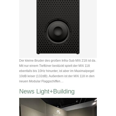
Der kleine Bruder des großen Infra-Sub MXi 218 ist da.
Mit nur einem Tieftöner bestückt spielt der MXi 118
ebenfalls bis 10Hz hinunter, ist aber im Maximalpegel
10dB leiser (132dB). Außerdem ist der MXi 118 in den
neuen Modular Flaggschiffen…
News Light+Building