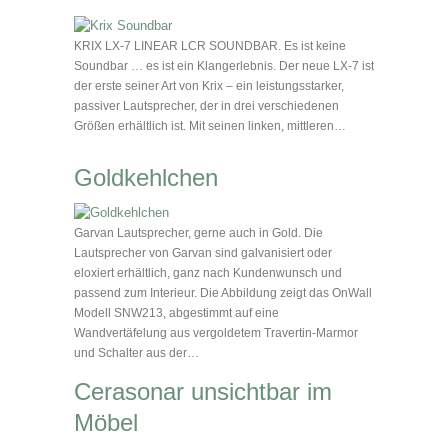
KRIX LX-7 LINEAR LCR SOUNDBAR. Es ist keine
Soundbar … es ist ein Klangerlebnis. Der neue LX-7 ist
der erste seiner Art von Krix – ein leistungsstarker,
passiver Lautsprecher, der in drei verschiedenen
Größen erhältlich ist. Mit seinen linken, mittleren…
Goldkehlchen
Garvan Lautsprecher, gerne auch in Gold. Die
Lautsprecher von Garvan sind galvanisiert oder
eloxiert erhältlich, ganz nach Kundenwunsch und
passend zum Interieur. Die Abbildung zeigt das OnWall
Modell SNW213, abgestimmt auf eine
Wandvertäfelung aus vergoldetem Travertin-Marmor
und Schalter aus der…
Cerasonar unsichtbar im
Möbel