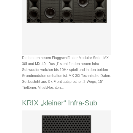
Die beiden neuen Flaggschiffe der Modular Serie, MX-
30i und MX-40i. Das „i“ steht für den neuen Infra-
Subwoofer welcher bis 10Hz spielt und in den beiden
Grundmodulen enthalten ist. MX-30i Technische Daten:
Set besteht aus 3 x Frontlautsprecher, 2-Wege, 15″
Tieftöner, Mittel/Hochton…
KRIX „kleiner“ Infra-Sub