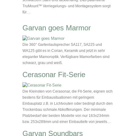
TruMount™ Verriegelungs- und Montagesystem sorgt
für…
Garvan goes Marmor
Die 360° Gartenlautsprecher SA117, SA225 und
WA125 gibt es in Corian, Keramik und jetzt in sehr
eleganter Mamoroptik. Verfügbare Mamorfarben sind
schwarz, grau und weiß.
Cerasonar Fit-Serie
Die Kleinsten von Cerasonar, die Fit-Serie, eignen sich
bestens für Einbausituationen mit geringem
Einbauplatz z.B. in Lichtvouten oder bedingt durch den
Trockenbau schmale Abkofferungen. Der minimale
Platzbedarf der beiden Modelle von nur 163x234mm
bzw. 253x289mm und einer Einbautiefe von jeweils…
Garvan Soundbars