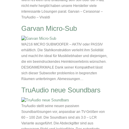
nicht mehr hergibt haben unsere Hersteller viele
interessante Lösungen parat. Garvan – Cerasonar –
TruAudio – Vivaldi
Garvan Micro-Sub
WA216 MICRO SUBWOOFER – AKTIV oder PASSIV
erhältlich. Die Stahlkonstruktion verleiht ihm Solidität
und macht ihn ideal für Musikliebhaber und diejenigen,
die ein beeindruckendes Heimkinoerlebnis wünschen.
DESIGNMERKMALE Dank seiner Kompaktheit lässt
sich dieser Subwoofer problemlos in begrenzten
Räumen unterbringen. Abmessungen…
TruAudio neue Soundbars
TruAudio stellt seine neuen passiven
Soundbarlösungen vor, anpassbar an TV-Größen von
60 – 100 Zoll. Die Soundbars sind als 3.0 – LCR
Variante ausgeführt. Die Abdeckgitter sind aus
schwarzem Stahl und lackierfähig. Das patentierte