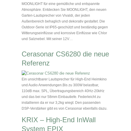
MOONLIGHT für eine gemütliche und entspannte
Atmosphäre. Entdecken Sie MOONLIGHT, den neuen
Garten-Lautsprecher von Vivaldi, der jeden
Außenbereich behaglich und dekorativ gestaltet. Die
Outdoor-Serie ist IP65-geschützt und beständig gegen
Witterungseinflüsse und korrosive Einflüsse wie Chlor
und Salznebel. Mit seiner 12V…
Cerasonar CS6280 die neue
Referenz
Ein unsichtbarer Lautsprecher für High-End Heimkino
und Audio Anwendungen.Bis zu 300W belastbar,
110dB max. SPL, Übertragungsbereich 40Hz-20kHz
und das bei nur 58mm Einbautiefe. Federleicht zu
installieren da er nur 3,2kg wiegt. Den passenden
DSP-Verstärker gibt es von Cerasonar ebenfalls dazu.
KRIX – High-End InWall
System EPIX