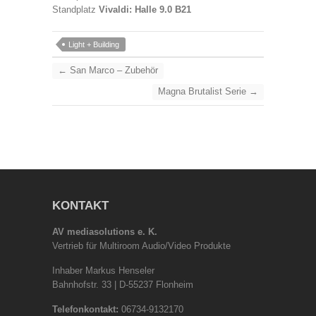
Standplatz
Vivaldi: Halle 9.0 B21
Light + Building
←
San Marco – Zubehör
Magna Brutalist Serie
→
KONTAKT
AV mediasolutions e. K.
Vertrieb für Multiroom Audio/Video Produkte
Inhaber Markus Henseler
Bahnhofstr. 33 | D-55237 Flonheim
Telefonkontakt:
06734-9132170