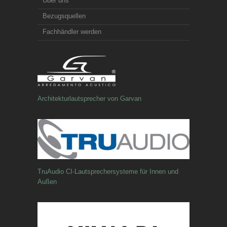
Über uns
Bezugsquellen
Fachhändler werden
Architekturlautsprecher von Garvan
TruAudio CI-Lautsprechersysteme für Innen und
Außen