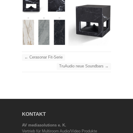
←
Cerasonar Fit-Serie
TruAudio neue Soundbars
→
KONTAKT
AV mediasolutions e. K.
Vertrieb für Multiroom Audio/Video Produkte