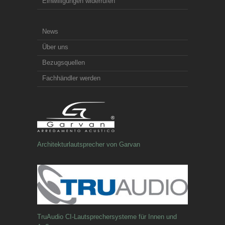
Einwilligungen widerrufen
News
Über uns
Bezugsquellen
Fachhändler werden
Architekturlautsprecher von Garvan
TruAudio CI-Lautsprechersysteme für Innen und