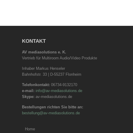
KONTAKT
AV mediasolutions e. K.
Vertrieb für Multiroom Audio/Video Produkte
Inhaber Markus Henseler
Bahnhofstr. 33 | D-55237 Flonheim
Telefonkontakt:
06734-9132170
e-mail:
info@av-mediasolutions.de
Skype:
av-mediasolutions.de
Bestellungen richten Sie bitte an:
bestellung@av-mediasolutions.de
Home