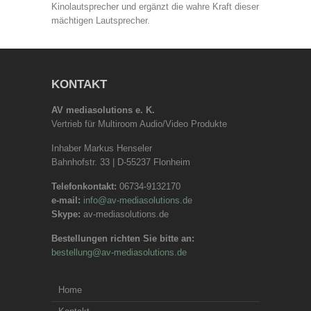
Kinolautsprecher und ergänzt die wahre Kraft dieser
mächtigen Lautsprecher.
KONTAKT
AV mediasolutions e. K.
Vertrieb für Multiroom Audio/Video Produkte
Inhaber Markus Henseler
Bahnhofstr. 33 | D-55237 Flonheim
Telefonkontakt:
06734-9132170
e-mail:
info@av-mediasolutions.de
Skype:
av-mediasolutions.de
Bestellungen richten Sie bitte an:
bestellung@av-mediasolutions.de
Home