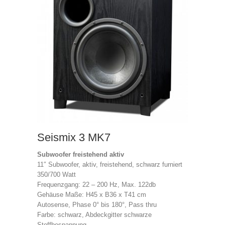
Seismix 3 MK7
Subwoofer freistehend aktiv
11″ Subwoofer, aktiv, freistehend, schwarz furniert
350/700 Watt
Frequenzgang: 22 – 200 Hz, Max. 122db
Gehäuse Maße: H45 x B36 x T41 cm
Autosense, Phase 0° bis 180°, Pass thru
Farbe: schwarz, Abdeckgitter schwarze
Stoffbespannung