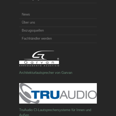
News
Über uns
Bezugsquellen
Fachhändler werden
Architekturlautsprecher von Garvan
TruAudio CI-Lautsprechersysteme für Innen und
Außen