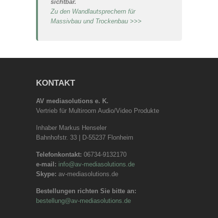
sichtbar.
Zu den Wandlautsprechern für
Massivbau und Trockenbau >>>
KONTAKT
AV mediasolutions e. K.
Vertrieb für Multiroom Audio/Video Produkte
Inhaber Markus Henseler
Bahnhofstr. 33 | D-55237 Flonheim
Telefonkontakt:
06734-9132170
e-mail:
info@av-mediasolutions.de
Skype:
av-mediasolutions.de
Bestellungen richten Sie bitte an:
bestellung@av-mediasolutions.de