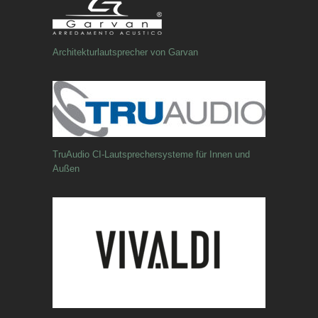
Architekturlautsprecher von Garvan
TruAudio CI-Lautsprechersysteme für Innen und
Außen