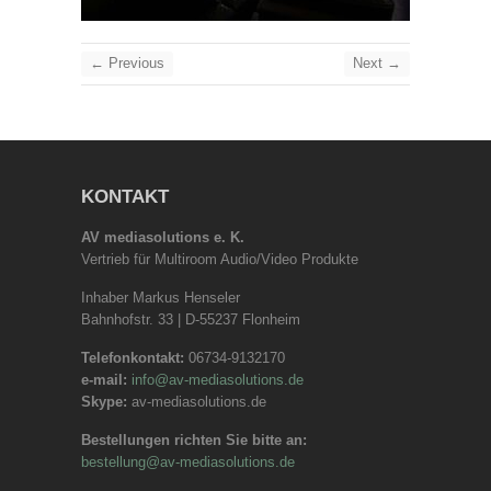
← Previous
Next →
KONTAKT
AV mediasolutions e. K.
Vertrieb für Multiroom Audio/Video Produkte
Inhaber Markus Henseler
Bahnhofstr. 33 | D-55237 Flonheim
Telefonkontakt:
06734-9132170
e-mail:
info@av-mediasolutions.de
Skype:
av-mediasolutions.de
Bestellungen richten Sie bitte an:
bestellung@av-mediasolutions.de