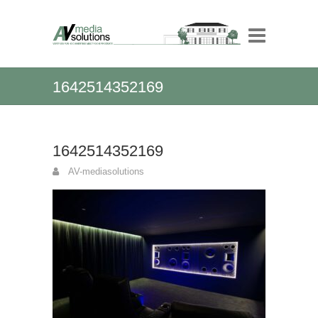
1642514352169
1642514352169
AV-mediasolutions