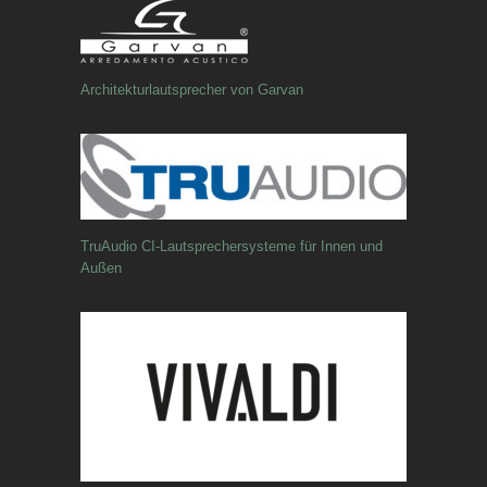
Architekturlautsprecher von Garvan
TruAudio CI-Lautsprechersysteme für Innen und
Außen