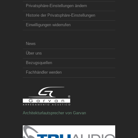
Privatsphäre-Einstellungen ändern
Historie der Privatsphäre-Einstellungen
Einwilligungen widerrufen
News
Über uns
Bezugsquellen
Fachhändler werden
Architekturlautsprecher von Garvan