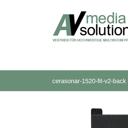
cerasonar-1520-fit-v2-back