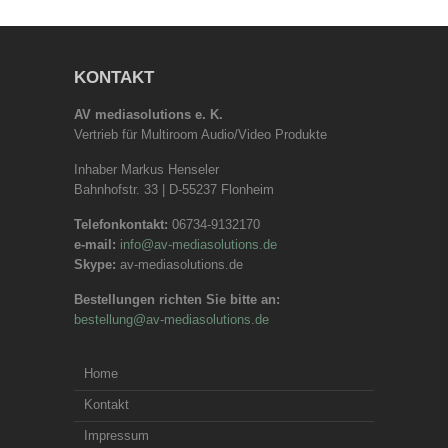
KONTAKT
AV mediasolutions e. K.
Vertrieb für Multiroom Audio/Video Produkte
Inhaber Markus Henseler
Bahnhofstr. 33 | D-55237 Flonheim
Telefonkontakt:
06734-9132170
e-mail:
info@av-mediasolutions.de
Skype:
av-mediasolutions.de
Bestellungen richten Sie bitte an:
bestellung@av-mediasolutions.de
Home
Kontakt
Impressum