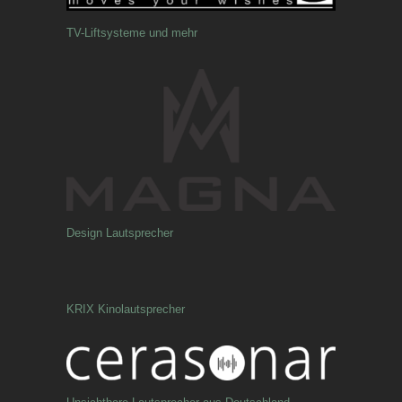
TV-Liftsysteme und mehr
Design Lautsprecher
KRIX Kinolautsprecher