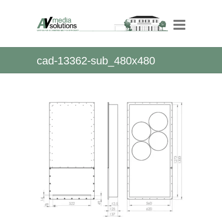
cad-13362-sub_480x480