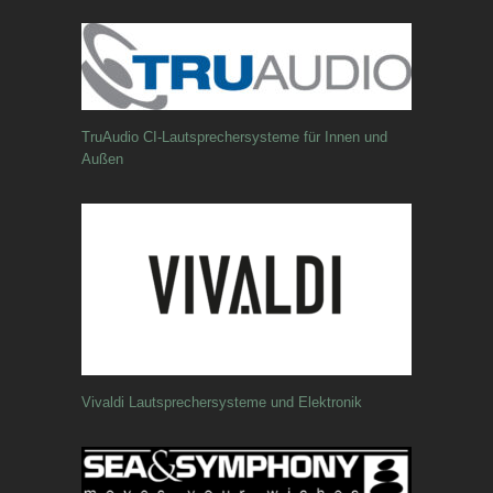
TruAudio CI-Lautsprechersysteme für Innen und
Außen
Vivaldi Lautsprechersysteme und Elektronik