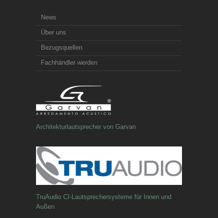
News
Über uns
Bezugsquellen
Fachhändler werden
Architekturlautsprecher von Garvan
TruAudio CI-Lautsprechersysteme für Innen und
Außen