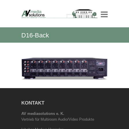
D16-Back
KONTAKT
AV mediasolutions e. K.
Vertrieb für Multiroom Audio/Video Produkte