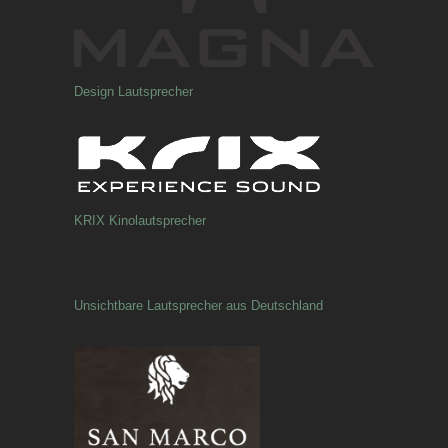
Design Lautsprecher
KRIX Kinolautsprecher
Unsichtbare Lautsprecher aus Deutschland