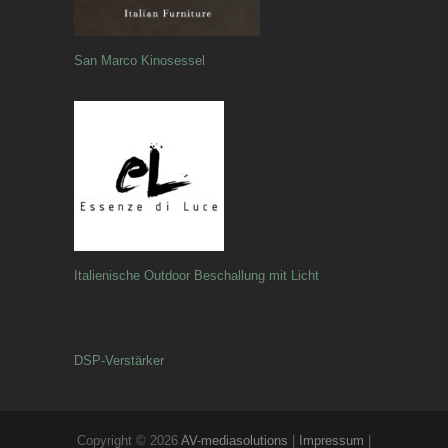
San Marco Kinosessel
Italienische Outdoor Beschallung mit Licht
DSP-Verstärker
Copyright © 2026
AV-mediasolutions
|
Impressum
|