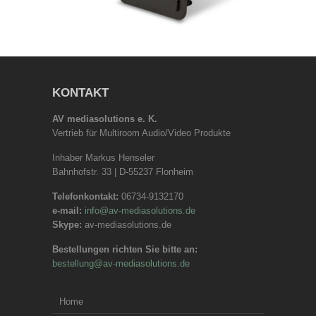
KONTAKT
AV mediasolutions e. K.
Vertrieb für Multiroom Audio/Video Produkte
Inhaber Markus Henseler
Bahnhofstr. 33 | D-55237 Flonheim
Telefonkontakt:
06734-9132170
e-mail:
info@av-mediasolutions.de
Skype:
av-mediasolutions.de
Bestellungen richten Sie bitte an:
bestellung@av-mediasolutions.de
Home