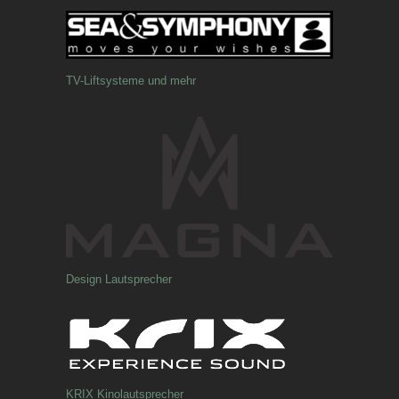
TV-Liftsysteme und mehr
Design Lautsprecher
KRIX Kinolautsprecher