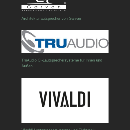
Architekturlautsprecher von Garvan
TruAudio CI-Lautsprechersysteme für Innen und
Außen