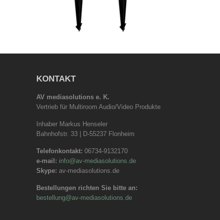
KONTAKT
AV mediasolutions e. K.
Vertrieb für Multiroom Audio/Video Produkte
Inhaber Markus Henseler
Bahnhofstr. 33 | D-55237 Flonheim
Telefonkontakt:
06734-9132170
e-mail:
info@av-mediasolutions.de
Skype:
av-mediasolutions.de
Bestellungen richten Sie bitte an:
bestellung@av-mediasolutions.de