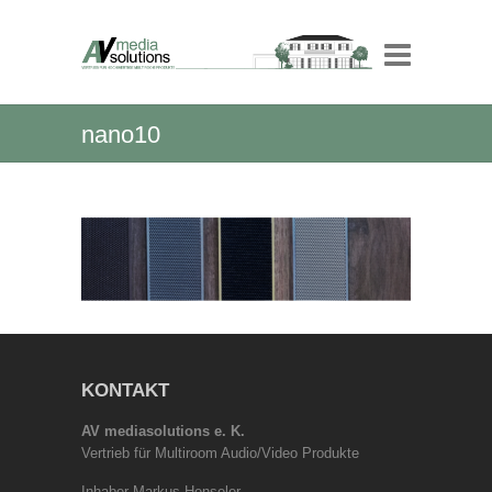
nano10
KONTAKT
AV mediasolutions e. K.
Vertrieb für Multiroom Audio/Video Produkte
Inhaber Markus Henseler