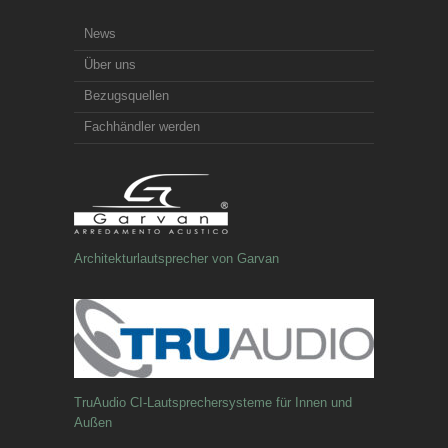
News
Über uns
Bezugsquellen
Fachhändler werden
Architekturlautsprecher von Garvan
TruAudio CI-Lautsprechersysteme für Innen und
Außen