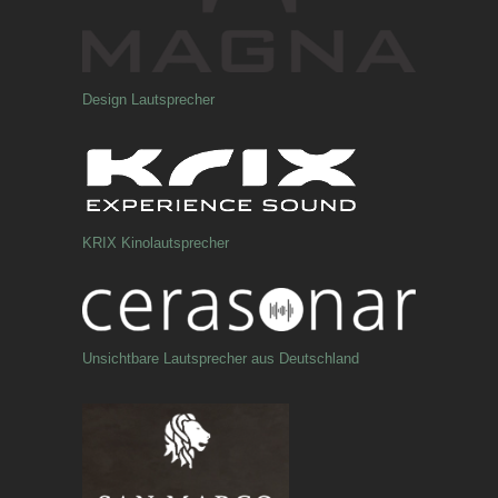
Design Lautsprecher
KRIX Kinolautsprecher
Unsichtbare Lautsprecher aus Deutschland