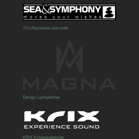
TV-Liftsysteme und mehr
Design Lautsprecher
KRIX Kinolautsprecher