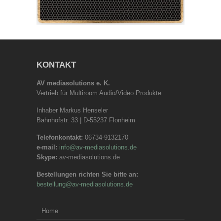
KONTAKT
AV mediasolutions e. K.
Vertrieb für Multiroom Audio/Video Produkte
Inhaber Markus Henseler
Bahnhofstr. 33 | D-55237 Flonheim
Telefonkontakt:
06734-9132170
e-mail:
info@av-mediasolutions.de
Skype:
av-mediasolutions.de
Bestellungen richten Sie bitte an:
bestellung@av-mediasolutions.de
Home