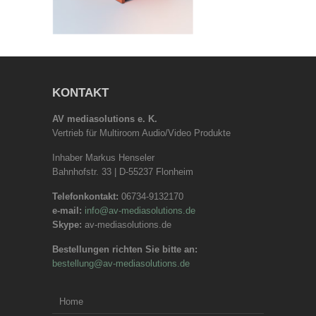
KONTAKT
AV mediasolutions e. K.
Vertrieb für Multiroom Audio/Video Produkte
Inhaber Markus Henseler
Bahnhofstr. 33 | D-55237 Flonheim
Telefonkontakt:
06734-9132170
e-mail:
info@av-mediasolutions.de
Skype:
av-mediasolutions.de
Bestellungen richten Sie bitte an:
bestellung@av-mediasolutions.de
Home