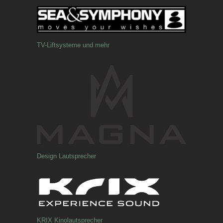
TV-Liftsysteme und mehr
Design Lautsprecher
KRIX Kinolautsprecher