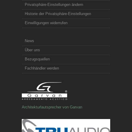
Privatsphäre-Einstellungen ändern
Historie der Privatsphäre-Einstellungen
Einwilligungen widerrufen
News
Über uns
Bezugsquellen
Fachhändler werden
Architekturlautsprecher von Garvan