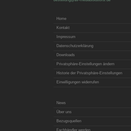
Home
Kontakt
Impressum
Datenschutzerklärung
Downloads
Privatsphäre-Einstellungen ändern
Historie der Privatsphäre-Einstellungen
Einwilligungen widerrufen
News
Über uns
Bezugsquellen
Fachhändler werden