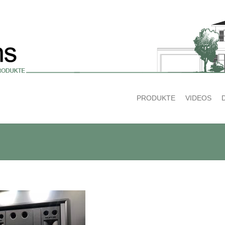
PRODUKTE
VIDEOS