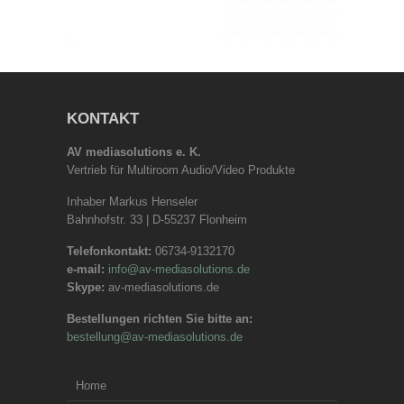
KONTAKT
AV mediasolutions e. K.
Vertrieb für Multiroom Audio/Video Produkte
Inhaber Markus Henseler
Bahnhofstr. 33 | D-55237 Flonheim
Telefonkontakt:
06734-9132170
e-mail:
info@av-mediasolutions.de
Skype:
av-mediasolutions.de
Bestellungen richten Sie bitte an:
bestellung@av-mediasolutions.de
Home