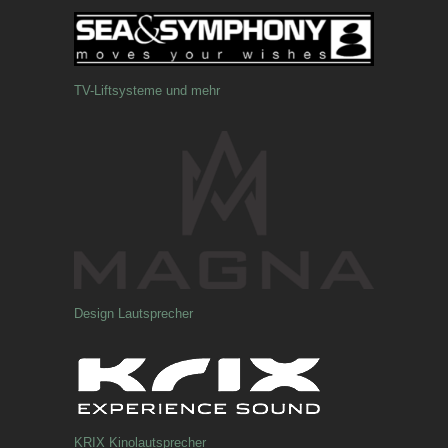
TV-Liftsysteme und mehr
Design Lautsprecher
KRIX Kinolautsprecher