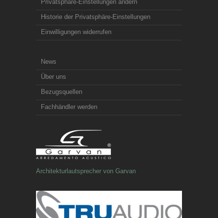
Privatsphäre-Einstellungen ändern
Historie der Privatsphäre-Einstellungen
Einwilligungen widerrufen
News
Über uns
Bezugsquellen
Fachhändler werden
Architekturlautsprecher von Garvan