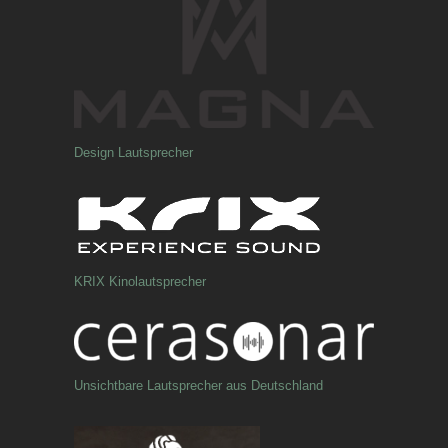
Design Lautsprecher
KRIX Kinolautsprecher
Unsichtbare Lautsprecher aus Deutschland