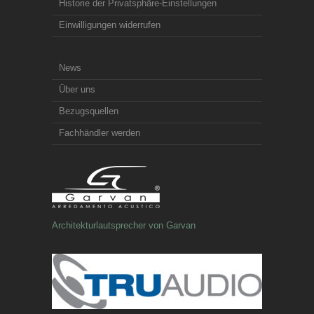
Historie der Privatsphäre-Einstellungen
Einwilligungen widerrufen
News
Über uns
Bezugsquellen
Fachhändler werden
Architekturlautsprecher von Garvan