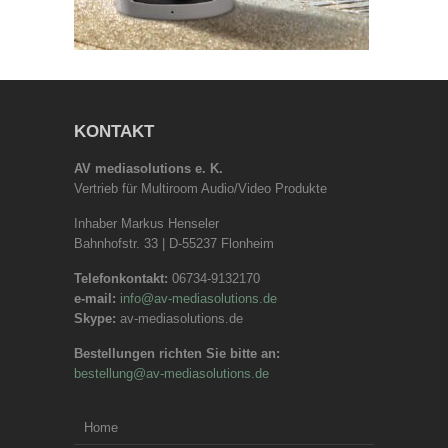
KONTAKT
AV mediasolutions e. K.
Vertrieb für Multiroom Audio/Video Produkte
Inhaber Markus Henseler
Bahnhofstr. 33 | D-55237 Flonheim
Telefonkontakt:
06734-9132170
e-mail:
info@av-mediasolutions.de
Skype:
av-mediasolutions.de
Bestellungen richten Sie bitte an:
bestellung@av-mediasolutions.de
Home