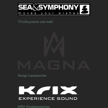
TV-Liftsysteme und mehr
Design Lautsprecher
KRIX Kinolautsprecher