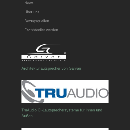
News
Über uns
Bezugsquellen
Fachhändler werden
Architekturlautsprecher von Garvan
TruAudio CI-Lautsprechersysteme für Innen und
Außen