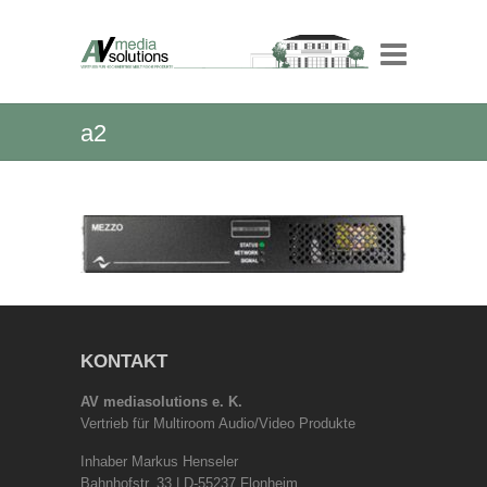
a2
KONTAKT
AV mediasolutions e. K.
Vertrieb für Multiroom Audio/Video Produkte
Inhaber Markus Henseler
Bahnhofstr. 33 | D-55237 Flonheim