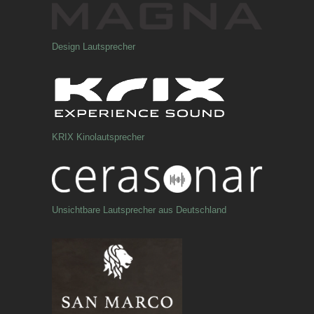
Design Lautsprecher
KRIX Kinolautsprecher
Unsichtbare Lautsprecher aus Deutschland