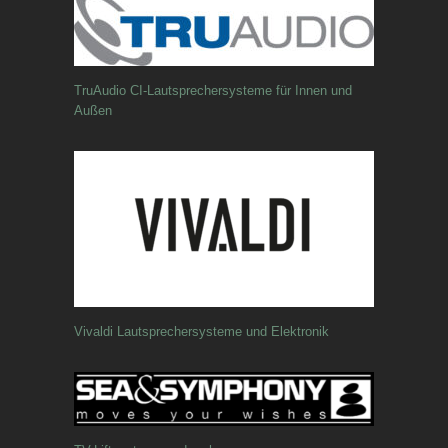
TruAudio CI-Lautsprechersysteme für Innen und
Außen
Vivaldi Lautsprechersysteme und Elektronik