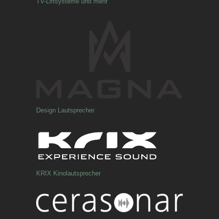
TV-Liftsysteme und mehr
Design Lautsprecher
KRIX Kinolautsprecher