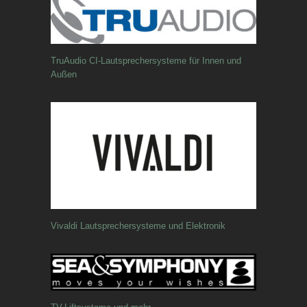
TruAudio CI-Lautsprechersysteme für Innen und
Außen
Vivaldi Lautsprechersysteme und Elektronik