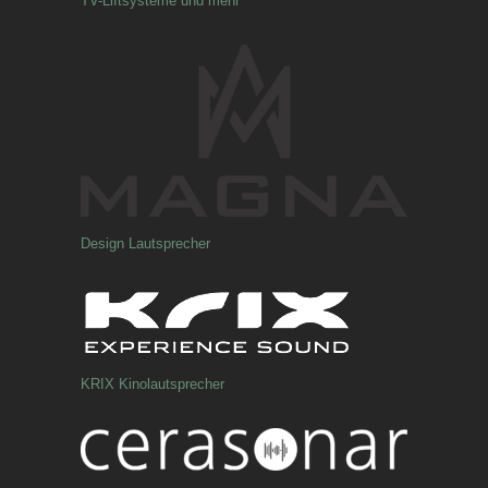
TV-Liftsysteme und mehr
Design Lautsprecher
KRIX Kinolautsprecher