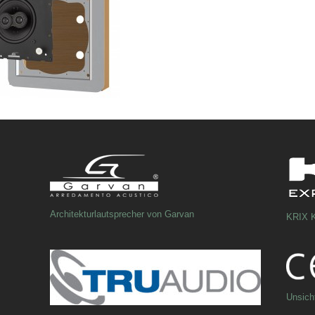
Architekturlautsprecher von Garvan
KRIX K
Unsich