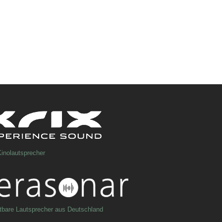
inolautsprecher
tbare Lautsprecher aus Deutschland