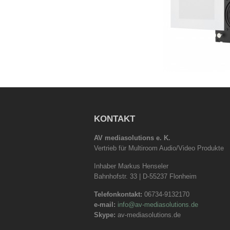
KONTAKT
AV mediasolutions e. K.
Vertrieb für Multiroom Audio/Video Produkte
Inhaber Markus Henseler
Bahnhofstr. 33 | D-55237 Flonheim
Telefonkontakt:
06734-9132170
e-mail:
info@av-mediasolutions.de
Skype:
av-mediasolutions.de