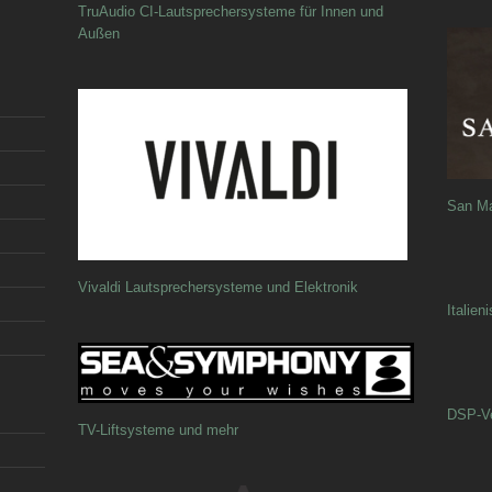
TruAudio CI-Lautsprechersysteme für Innen und
Außen
San Ma
Vivaldi Lautsprechersysteme und Elektronik
Italien
DSP-Ve
TV-Liftsysteme und mehr