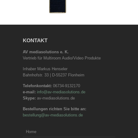
KONTAKT
AV mediasolutions e. K.
Vertrieb für Multiroom Audio/Video Produkte
Inhaber Markus Henseler
Bahnhofstr. 33 | D-55237 Flonheim
Telefonkontakt:
06734-9132170
e-mail:
info@av-mediasolutions.de
Skype:
av-mediasolutions.de
Bestellungen richten Sie bitte an:
bestellung@av-mediasolutions.de
Home