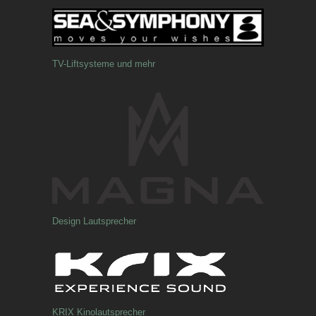
TV-Liftsysteme und mehr
Design Lautsprecher
KRIX Kinolautsprecher