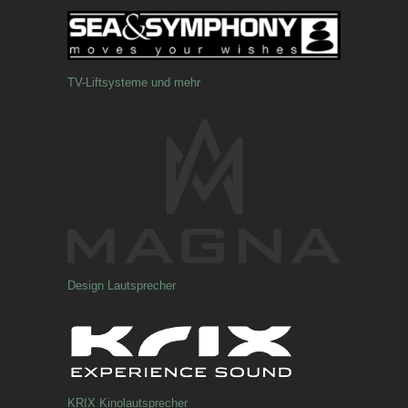
TV-Liftsysteme und mehr
Design Lautsprecher
KRIX Kinolautsprecher