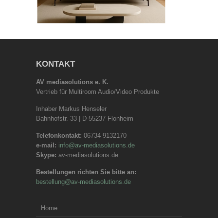
KONTAKT
AV mediasolutions e. K.
Vertrieb für Multiroom Audio/Video Produkte
Inhaber Markus Henseler
Bahnhofstr. 33 | D-55237 Flonheim
Telefonkontakt:
06734-9132170
e-mail:
info@av-mediasolutions.de
Skype:
av-mediasolutions.de
Bestellungen richten Sie bitte an:
bestellung@av-mediasolutions.de
Home