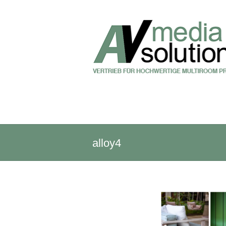
alloy4