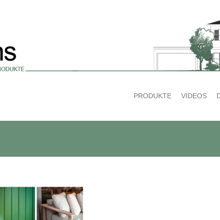
PRODUKTE
VIDEOS