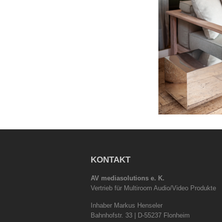
KONTAKT
AV mediasolutions e. K.
Vertrieb für Multiroom Audio/Video Produkte
Inhaber Markus Henseler
Bahnhofstr. 33 | D-55237 Flonheim