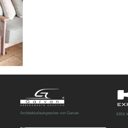
Architekturlautsprecher von Garvan
KRIX K