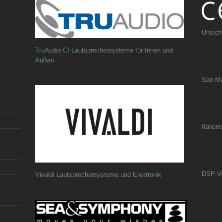
Unsich
TruAudio CI-Lautsprechersysteme für Innen und
Außen
San Ma
Italien
DSP-Ve
Vivaldi Lautsprechersysteme und Elektronik